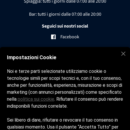
Spiaggia: tutti i giorni dalle 07:00 alle 20:00
Bar: tutti i giorni dalle 07:00 alle 20:00
Seguici sui nostri social
Facebook
Instagram
Impostazioni Cookie
Contatti
Noi e terze parti selezionate utilizziamo cookie o
tecnologie simili per scopi tecnici e, con il tuo consenso,
boccasiete@gmail.com
anche per funzionalità, esperienza, misurazione e scopi di
marketing (con annunci personalizzati) come specificato
+39 379 1390629
nella
politica sui cookie
. Rifiutare il consenso può rendere
indisponibili funzioni correlate.
Cookie Policy
Sei libero di dare, rifiutare o revocare il tuo consenso in
Privacy Policy
qualsiasi momento. Usa il pulsante “Accetta Tutto” per